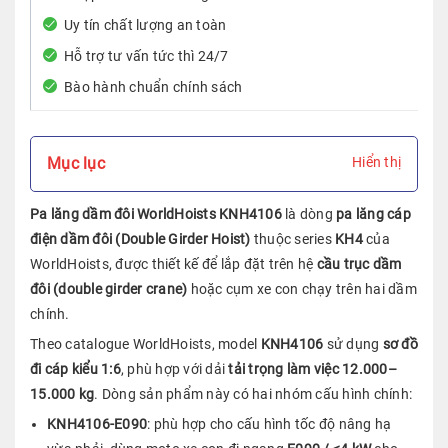
Uy tín chất lượng an toàn
Hỗ trợ tư vấn tức thì 24/7
Bào hành chuẩn chính sách
Mục lục
Hiển thị
Pa lăng dầm đôi WorldHoists KNH4106
là dòng
pa lăng cáp
điện dầm đôi (Double Girder Hoist)
thuộc series
KH4
của
WorldHoists, được thiết kế để lắp đặt trên hệ
cầu trục dầm
đôi (double girder crane)
hoặc cụm xe con chạy trên hai dầm
chính.
Theo catalogue WorldHoists, model
KNH4106
sử dụng
sơ đồ
đi cáp kiểu 1:6
, phù hợp với dải
tải trọng làm việc 12.000–
15.000 kg
. Dòng sản phẩm này có hai nhóm cấu hình chính:
KNH4106-E090
: phù hợp cho cấu hình tốc độ nâng hạ