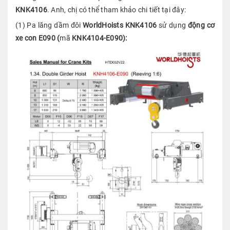
KNK4106
. Anh, chị có thể tham khảo chi tiết tại đây:
(1) Pa lăng dầm đôi
WorldHoists
KNK4106
sử dụng
động cơ
xe con E090 (
mã
KNK4104-E090):