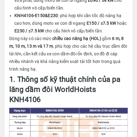
vừa phải, dùng moto xe con đi ngang
E090 / ≤4 kW
cho
cấu hình vô cấp/biến tần.
KNH4106-E150&E230
: phù hợp khi cần tốc độ nâng hạ
cao hơn, dùng moto xe con đi ngang
E150 / ≤7.5 kW
hoặc
E230 / ≤7.5 kW
cho cấu hình vô cấp/biến tần.
Dòng này có các mức
chiều cao nâng hạ (HOL)
gồm
6 m, 8
m, 10 m, 13 m và 17 m
, phù hợp cho các hệ cầu trục dầm đôi
tải lớn, cần kết cấu xe con dầm đôi ổn định, sơ đồ đi cáp
nhiều nhánh và khả năng kiểm soát tải tốt hơn trong quá
trình nâng hạ.
1. Thông số kỹ thuật chính của pa
lăng dầm đôi WorldHoists
KNH4106