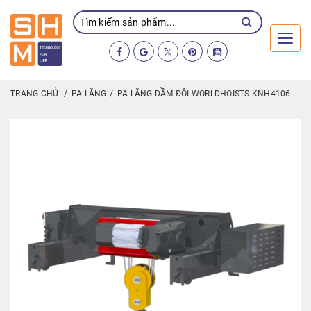
Toggl
TRANG CHỦ
PA LĂNG
PA LĂNG DẦM ĐÔI WORLDHOISTS KNH4106