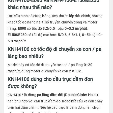
KNH4106-E090 và KNH4106-E150&E230
khác nhau thế nào?
Hai cấu hình có cùng bảng kích thước lắp đặt chính, nhưng
khác tốc độ nâng hạ, tỉ số truyền chuyển động và motor
nâng.
E090
có tốc độ
3.2/0.5
hoặc
0–3.2 m/phút
.
E150&E230
có tốc độ cao hơn:
5/0.8
,
6.3/1.1
,
0–5
hoặc
0–
6.3 m/phút
.
KNH4106 có tốc độ di chuyển xe con / pa
lăng bao nhiêu?
Model này có tốc độ di chuyển xe con / pa lăng
0–20
m/phút
, dùng motor di chuyển xe con
2 × F02
.
KNH4106 dùng cho cầu trục dầm đơn
được không?
KNH4106 là dòng
pa lăng dầm đôi (Double Girder Hoist)
,
nên phù hợp với cầu trục dầm đôi hoặc kết cấu xe con chạy
trên hai dầm chính. Nếu hệ cầu trục là dầm đơn, nên chọn