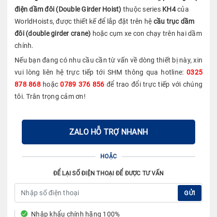
điện dầm đôi (Double Girder Hoist)
thuộc series
KH4
của
WorldHoists, được thiết kế để lắp đặt trên hệ
cầu trục dầm
đôi (double girder crane)
hoặc cụm xe con chạy trên hai dầm
chính.
Nếu bạn đang có nhu cầu cần từ vấn về dòng thiết bị này, xin
vui lòng liên hệ trực tiếp tới SHM thông qua hotline:
0325
878 868
hoặc
0789 376 856
để trao đổi trực tiếp với chúng
tôi. Trân trọng cảm ơn!
ZALO HỖ TRỢ NHANH
HOẶC
ĐỂ LẠI SỐ ĐIỆN THOẠI ĐỂ ĐƯỢC TƯ VẤN
GỬI
Nhập khẩu chính hãng 100%