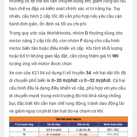
thường có lợi thế khi cần chuyển động êm, giảm rung lắc tải,
hạn chế va đập và kiểm soát chính xác vị trí nâng hạ. Tuy
nhiên, cấu hình 2 cấp tốc độ vẫn phù hợp nếu yêu cầu vận
hành đơn giản, ổn định và tối ưu chi phí.
Trong quy ước của WorldHoists, nhóm
D
thường dùng cho
motor nâng 2 cấp tốc độ, còn nhóm
F
dùng cho cấu hình
motor biến tần hoặc điều khiển vô cấp. Khi tính khối lượng
hoặc bố trí không gian lắp đặt, cần cộng thêm giá trị
W0
tương ứng với motor được chọn.
Xe con của K2104 sử dụng tỉ số truyền
34
, với hai dải tốc độ
di chuyển phổ biến là
0–20 m/phút
và
0–32 m/phút
. Cả hai
cấu hình đều là dạng điều khiển vô cấp, phù hợp với yêu cầu
di chuyển mượt trong môi trường đòi hỏi khả năng chống
bụi, đặc biệt khi cần hạn chế rung động, tránh dao động tải
và giảm nguy cơ phát tán hạt do va chạm cơ khí.