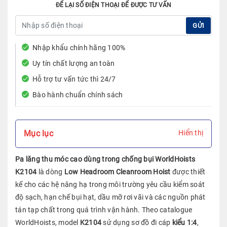
ĐỂ LẠI SỐ ĐIỆN THOẠI ĐỂ ĐƯỢC TƯ VẤN
GỬI
Nhập khẩu chính hãng 100%
Uy tín chất lượng an toàn
Hỗ trợ tư vấn tức thì 24/7
Bào hành chuẩn chính sách
Mục lục
Hiển thị
Pa lăng thu móc cao dùng trong chống bụi WorldHoists
K2104
là dòng
Low Headroom Cleanroom Hoist
được thiết
kế cho các hệ nâng hạ trong môi trường yêu cầu kiểm soát
độ sạch, hạn chế bụi hạt, dầu mỡ rơi vãi và các nguồn phát
tán tạp chất trong quá trình vận hành. Theo catalogue
WorldHoists, model
K2104
sử dụng sơ đồ đi cáp
kiểu 1:4
,