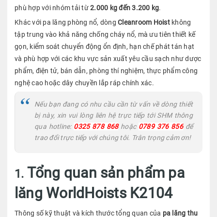
phù hợp với nhóm tải từ
2.000 kg đến 3.200 kg
.
Khác với pa lăng phòng nổ, dòng
Cleanroom Hoist
không
tập trung vào khả năng chống cháy nổ, mà ưu tiên thiết kế
gọn, kiểm soát chuyển động ổn định, hạn chế phát tán hạt
và phù hợp với các khu vực sản xuất yêu cầu sạch như dược
phẩm, điện tử, bán dẫn, phòng thí nghiệm, thực phẩm công
nghệ cao hoặc dây chuyền lắp ráp chính xác.
Nếu bạn đang có nhu cầu cần từ vấn về dòng thiết
bị này, xin vui lòng liên hệ trực tiếp tới SHM thông
qua hotline:
0325 878 868
hoặc
0789 376 856
để
trao đổi trực tiếp với chúng tôi. Trân trọng cảm ơn!
Tổng quan sản phẩm pa
1.
lăng WorldHoists K2104
Thông số kỹ thuật và kích thước tổng quan của
p
a
lăng thu