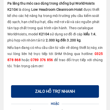
Pa lăng thu móc cao dùng trong chống bụi WorldHoists
K2104
là dòng
Low Headroom Cleanroom Hoist
được thiết
kế cho các hệ nâng hạ trong môi trường yêu cầu kiểm soát
độ sạch, hạn chế bụi hạt, dầu mỡ rơi vãi và các nguồn phát
tán tạp chất trong quá trình vận hành. Theo catalogue
WorldHoists, model
K2104
sử dụng sơ đồ đi cáp
kiểu 1:4
,
phù hợp với nhóm tải từ
2.000 kg đến 3.200 kg
.
Nếu bạn đang có nhu cầu cần từ vấn về dòng thiết bị này, xin
vui lòng liên hệ trực tiếp tới SHM thông qua hotline:
0325
878 868
hoặc
0789 376 856
để trao đổi trực tiếp với chúng
tôi. Trân trọng cảm ơn!
ZALO HỖ TRỢ NHANH
HOẶC