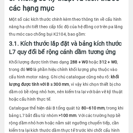
các hạng mục
Một số các kích thước chính kèm theo thông tin về cấu hình
nâng hạ chi tiết theo cấp tốc độ của hệ đồng cơ trên pa lăng
thu móc cao chống bụi K2104, bao gồm:
3.1. Kích thước lắp đặt và bảng kích thước
L7 quy đổi bể rộng cánh dầm tương ứng
Khối lượng được tính theo dạng
288 + W0
hoặc
312 + W0
,
trong đó
W0
là phần hiệu chỉnh khối lượng phụ thuộc vào
cấu hình motor nâng. Ghi chú catalogue cũng nêu rõ:
khối
lượng được tính với B ≥ 300 mm
, vì vậy khi chọn thiết bị cho
dầm có bề rộng nhỏ hơn, nên kiểm tra lại với bản vẽ kỹ thuật
hoặc cấu hình thực tế.
Catalogue thể hiện dải B tổng quát từ
80–610 mm
, trong khi
bảng L7 bắt đầu từ nhóm
>100 mm
. Với các trường hợp bề
rộng dầm nhỏ hơn hoặc nằm sát ngưỡng chuyển tiếp, cần
kiểm tra lại kích thước dầm thực tế trước khi chốt cấu hình