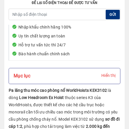
ĐỂ LẠI SỐ ĐIỆN THOẠI ĐỂ ĐƯỢC TƯ VẤN
GỬI
Nhập khẩu chính hãng 100%
Uy tín chất lượng an toàn
Hỗ trợ tư vấn tức thì 24/7
Bào hành chuẩn chính sách
Mục lục
Hiển thị
Pa lăng thu móc cao phòng nổ WorldHoists KEK3102
là
dòng
Low Headroom Ex Hoist
thuộc series K3 của
WorldHoists, được thiết kế cho các hệ cầu trục hoặc
monorail cần tối ưu chiều cao móc trong môi trường có yêu
cầu phòng chống cháy nổ. Model KEK3102 sử dụng
sơ đồ đi
cáp 1:2
, phù hợp cho tải trọng làm việc từ
2.000 kg đến