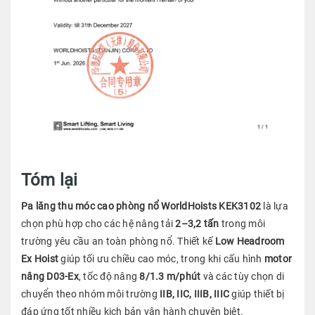
Tóm lại
Pa lăng thu móc cao phòng nổ WorldHoists KEK3102
là lựa
chọn phù hợp cho các hệ nâng tải
2–3,2 tấn
trong môi
trường yêu cầu an toàn phòng nổ. Thiết kế
Low Headroom
Ex Hoist
giúp tối ưu chiều cao móc, trong khi cấu hình
motor
nâng D03-Ex
, tốc độ nâng
8/1.3 m/phút
và các tùy chọn di
chuyển theo nhóm môi trường
IIB, IIC, IIIB, IIIC
giúp thiết bị
đáp ứng tốt nhiều kịch bản vận hành chuyên biệt.