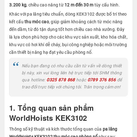
3.200 kg
, chiều cao nâng từ
12 m đến 30 m
tùy cấu hình.
Khác với pa lăng tiêu chuẩn, dòng KEK3102 được bố trí theo
kết cấu
thu móc cao
, giúp giảm khoảng cách từ móc nâng
đến dầm, từ đó tận dụng tốt hơn chiều cao nhà xưởng. Đây
là lựa chọn phù hợp cho các khu vực sản xuất, kho hóa chất,
khu vực có hơi khí dễ cháy, bụi công nghiệp hoặc môi trường
cần thiết bị nâng hạ đạt yêu cầu phòng nổ.
Nếu bạn đang có nhu cầu cần từ vấn về dòng thiết
bị này, xin vui lòng liên hệ trực tiếp tới SHM thông
qua hotline:
0325 878 868
hoặc
0789 376 856
để
trao đổi trực tiếp với chúng tôi. Trân trọng cảm ơn!
1. Tổng quan sản phẩm
WorldHoists KEK3102
Thông số kỹ thuật và kích thước tổng quan của
pa lăng
WorldHoists KEK3102
thu móc cao phòng nổ
như sau: