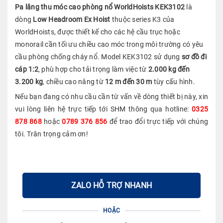
Pa lăng thu móc cao phòng nổ WorldHoists KEK3102
là
dòng
Low Headroom Ex Hoist
thuộc series K3 của
WorldHoists, được thiết kế cho các hệ cầu trục hoặc
monorail cần tối ưu chiều cao móc trong môi trường có yêu
cầu phòng chống cháy nổ. Model KEK3102 sử dụng
sơ đồ đi
cáp 1:2
, phù hợp cho tải trọng làm việc từ
2.000 kg đến
3.200 kg
, chiều cao nâng từ
12 m đến 30 m
tùy cấu hình.
Nếu bạn đang có nhu cầu cần từ vấn về dòng thiết bị này, xin
vui lòng liên hệ trực tiếp tới SHM thông qua hotline:
0325
878 868
hoặc
0789 376 856
để trao đổi trực tiếp với chúng
tôi. Trân trọng cảm ơn!
ZALO HỖ TRỢ NHANH
HOẶC