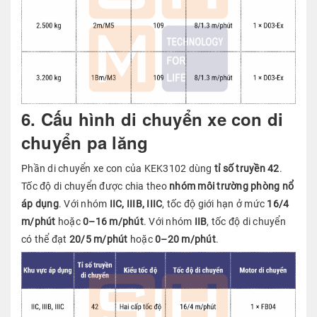
6. Cấu hình di chuyển xe con di
chuyển pa lăng
Phần di chuyển xe con của KEK3102 dùng
tỉ số truyền 42
.
Tốc độ di chuyển được chia theo
nhóm môi trường phòng nổ
áp dụng
. Với nhóm
IIC, IIIB, IIIC
, tốc độ giới hạn ở mức
16/4
m/phút
hoặc
0–16 m/phút
. Với nhóm
IIB
, tốc độ di chuyển
có thể đạt
20/5 m/phút
hoặc
0–20 m/phút
.