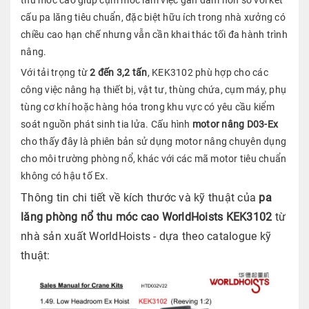
thu móc cao giúp cụm móc làm việc gần dầm hơn so với kết
cấu pa lăng tiêu chuẩn, đặc biệt hữu ích trong nhà xưởng có
chiều cao hạn chế nhưng vẫn cần khai thác tối đa hành trình
nâng.
Với tải trọng từ
2 đến 3,2 tấn
, KEK3102 phù hợp cho các
công việc nâng hạ thiết bị, vật tư, thùng chứa, cụm máy, phụ
tùng cơ khí hoặc hàng hóa trong khu vực có yêu cầu kiểm
soát nguồn phát sinh tia lửa. Cấu hình
motor nâng D03-Ex
cho thấy đây là phiên bản sử dụng motor nâng chuyên dụng
cho môi trường phòng nổ, khác với các mã motor tiêu chuẩn
không có hậu tố Ex.
Thông tin chi tiết về kích thước và kỹ thuật của
pa
lăng phòng nổ thu móc cao WorldHoists KEK3102
từ
nhà sản xuất WorldHoists - dựa theo catalogue kỹ
thuật: