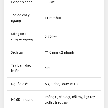
Động cơ nâng
3.0 kw
Tốc độ chạy
11 m/phút
ngang
Động cơ di
0.75 kw
chuyển ngang
Xích tải
Ф10 mm x 2 nhánh
Tay bấm điều
6 nút
khiển
Nguồn điện
AC, 3 pha, 380V, 50Hz
máng C, cáp dẹt, nối ray, kẹp ray,
Hệ điện ngang
trolley treo cáp