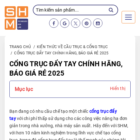
Toggl
TRANG CHỦ
KIẾN THỨC VỀ CẦU TRỤC & CỔNG TRỤC
CỔNG TRỤC ĐẨY TAY CHÍNH HÃNG, BÁO GIÁ RẺ 2025
CỔNG TRỤC ĐẨY TAY CHÍNH HÃNG,
BÁO GIÁ RẺ 2025
Hiển thị
Mục lục
Bạn đang có nhu cầu chế tạo một chiếc
cổng trục đẩy
tay
với chi phí thấp sử dụng cho các công việc nâng hạ đơn
giản trong nhà xưởng, nhà máy sản xuất. Hãy đến với SHM,
với hơn 10 năm kinh nghiệm trong lĩnh vực chế tạo cổng
trục, trong đó cổng trục đẩy tay là thế mạnh của chúng tôi,