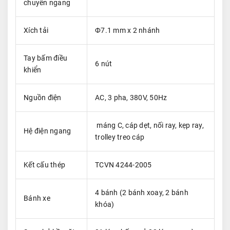
chuyển ngang
Xích tải
Ф7.1 mm x 2 nhánh
Tay bấm điều
6 nút
khiển
Nguồn điện
AC, 3 pha, 380V, 50Hz
máng C, cáp dẹt, nối ray, kẹp ray,
Hệ điện ngang
trolley treo cáp
Kết cấu thép
TCVN 4244-2005
4 bánh (2 bánh xoay, 2 bánh
Bánh xe
khóa)