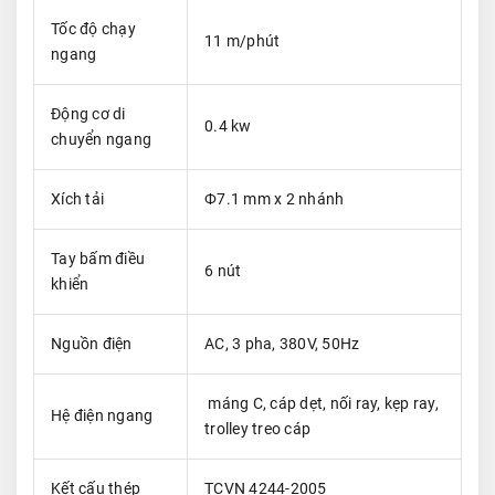
Tốc độ chạy
11 m/phút
ngang
Động cơ di
0.4 kw
chuyển ngang
Xích tải
Ф7.1 mm x 2 nhánh
Tay bấm điều
6 nút
khiển
Nguồn điện
AC, 3 pha, 380V, 50Hz
máng C, cáp dẹt, nối ray, kẹp ray,
Hệ điện ngang
trolley treo cáp
Kết cấu thép
TCVN 4244-2005