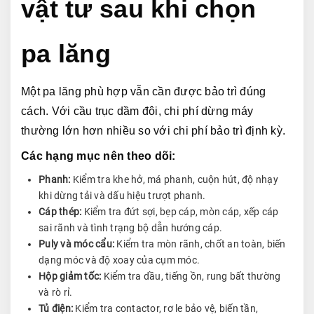
vật tư sau khi chọn 
pa lăng
Một pa lăng phù hợp vẫn cần được bảo trì đúng 
cách. Với cầu trục dầm đôi, chi phí dừng máy 
thường lớn hơn nhiều so với chi phí bảo trì định kỳ.
Các hạng mục nên theo dõi:
Phanh:
Kiểm tra khe hở, má phanh, cuộn hút, độ nhạy
khi dừng tải và dấu hiệu trượt phanh.
Cáp thép:
Kiểm tra đứt sợi, bẹp cáp, mòn cáp, xếp cáp
sai rãnh và tình trạng bộ dẫn hướng cáp.
Puly và móc cẩu:
Kiểm tra mòn rãnh, chốt an toàn, biến
dạng móc và độ xoay của cụm móc.
Hộp giảm tốc:
Kiểm tra dầu, tiếng ồn, rung bất thường
và rò rỉ.
Tủ điện:
Kiểm tra contactor, rơ le bảo vệ, biến tần,