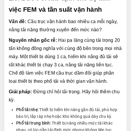
việc FEM và tần suất vận hành
Vấn đề:
 Cầu trục vận hành bao nhiêu ca mỗi ngày, 
nâng tải nặng thường xuyên đến mức nào?
Nguyên nhân gốc rễ:
 Hai pa lăng cùng tải trọng 20 
tấn không đồng nghĩa với cùng độ bền trong mọi nhà 
máy. Một thiết bị dùng 1 ca, hiếm khi nâng đủ tải sẽ 
rất khác thiết bị chạy 3 ca, nâng tải nặng liên tục. 
Chế độ làm việc FEM cầu trục dầm đôi giúp phân 
loại thiết bị theo phổ tải và thời gian vận hành.
Giải pháp:
 Đừng chỉ hỏi tải trọng. Hãy hỏi thêm chu 
kỳ.
Phổ tải nhẹ:
Thiết bị hiếm khi nâng gần đủ tải, phù hợp
bảo trì, lắp ráp nhẹ hoặc kho không quá dày chu kỳ.
Phổ tải trung bình:
Thiết bị nâng nhiều mức tải khác
nhau, có lúc gần tải định mức nhưng không liên tục.