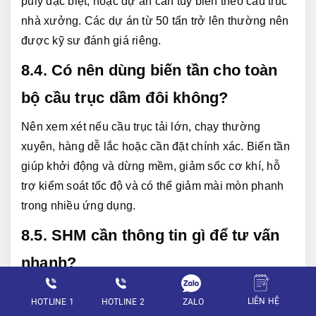
puly đặc biệt, hoặc dự án cần tùy biến theo cấu trúc 
nhà xưởng. Các dự án từ 50 tấn trở lên thường nên 
được kỹ sư đánh giá riêng.
8.4. Có nên dùng biến tần cho toàn 
bộ cầu trục dầm đôi không?
Nên xem xét nếu cầu trục tải lớn, chạy thường 
xuyên, hàng dễ lắc hoặc cần đặt chính xác. Biến tần 
giúp khởi động và dừng mềm, giảm sốc cơ khí, hỗ 
trợ kiểm soát tốc độ và có thể giảm mài mòn phanh 
trong nhiều ứng dụng.
8.5. SHM cần thông tin gì để tư vấn 
nhanh?
Anh, chị nên chuẩn bị tải trọng cần nâng, kích thước 
LIÊN HỆ
ZALO
HOTLINE 1
HOTLINE 2
hàng, chiều cao nâng, khẩu độ nhà xưởng, chiều dài 