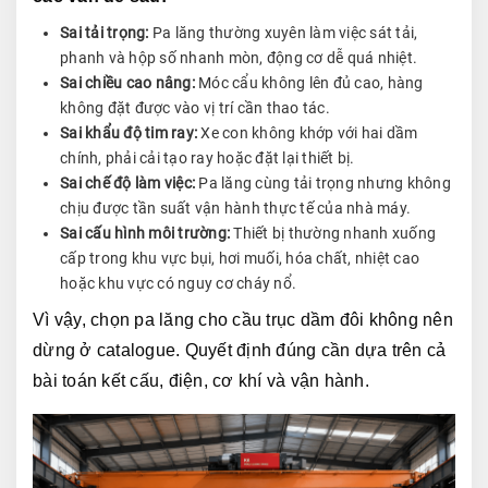
Sai tải trọng:
Pa lăng thường xuyên làm việc sát tải,
phanh và hộp số nhanh mòn, động cơ dễ quá nhiệt.
Sai chiều cao nâng:
Móc cẩu không lên đủ cao, hàng
không đặt được vào vị trí cần thao tác.
Sai khẩu độ tim ray:
Xe con không khớp với hai dầm
chính, phải cải tạo ray hoặc đặt lại thiết bị.
Sai chế độ làm việc:
Pa lăng cùng tải trọng nhưng không
chịu được tần suất vận hành thực tế của nhà máy.
Sai cấu hình môi trường:
Thiết bị thường nhanh xuống
cấp trong khu vực bụi, hơi muối, hóa chất, nhiệt cao
hoặc khu vực có nguy cơ cháy nổ.
Vì vậy, chọn pa lăng cho cầu trục dầm đôi không nên 
dừng ở catalogue. Quyết định đúng cần dựa trên cả 
bài toán kết cấu, điện, cơ khí và vận hành.