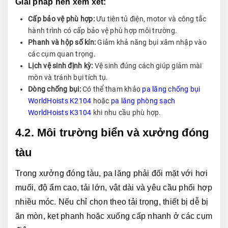
Giải pháp nên xem xét:
Cấp bảo vệ phù hợp:
Ưu tiên tủ điện, motor và công tắc
hành trình có cấp bảo vệ phù hợp môi trường.
Phanh và hộp số kín:
Giảm khả năng bụi xâm nhập vào
các cụm quan trọng.
Lịch vệ sinh định kỳ:
Vệ sinh đúng cách giúp giảm mài
mòn và tránh bụi tích tụ.
Dòng chống bụi:
Có thể tham khảo
pa lăng chống bụi
WorldHoists K2104
hoặc
pa lăng phòng sạch
WorldHoists K3104
khi nhu cầu phù hợp.
4.2. Môi trường biển và xưởng đóng 
tàu
Trong xưởng đóng tàu, pa lăng phải đối mặt với hơi 
muối, độ ẩm cao, tải lớn, vật dài và yêu cầu phối hợp 
nhiều móc. Nếu chỉ chọn theo tải trọng, thiết bị dễ bị 
ăn mòn, kẹt phanh hoặc xuống cấp nhanh ở các cụm 