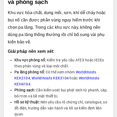
và phòng sạch
Khu vực hóa chất, dung môi, sơn, khí dễ cháy hoặc 
bụi nổ cần được phân vùng nguy hiểm trước khi 
chọn pa lăng. Trong các khu vực này, không nên 
dùng pa lăng thông thường rồi chỉ bổ sung vài phụ 
kiện bảo vệ.
Giải pháp nên xem xét:
Khu vực phòng nổ:
Kiểm tra yêu cầu ATEX hoặc IECEx
theo phân vùng và loại môi chất.
Pa lăng phòng nổ:
Có thể xem nhóm
WorldHoists
KEK2104
,
WorldHoists KEK3104
hoặc
WorldHoists
KEH4104
.
Phòng sạch:
Cần kiểm soát bụi phát sinh từ phanh, cáp,
bôi trơn và bề mặt thiết bị.
Hồ sơ kỹ thuật:
Nên yêu cầu rõ chứng chỉ, catalogue, sơ
đồ điện, hướng dẫn vận hành và hồ sơ kiểm định liên
quan.