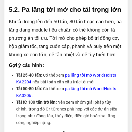
5.2. Pa lăng tời mở cho tải trọng lớn
Khi tải trọng lên đến 50 tấn, 80 tấn hoặc cao hơn, pa 
lăng dạng module tiêu chuẩn có thể không còn là 
phương án tối ưu. Tời mở cho phép bố trí động cơ, 
hộp giảm tốc, tang cuốn cáp, phanh và puly trên một 
khung xe con lớn, dễ tản nhiệt và dễ tùy biến hơn.
Gợi ý cấu hình:
Tải 25-40 tấn:
Có thể xem
pa lăng tời mở WorldHoists
KA2204
nếu bài toán cần cấu trúc tời mở.
Tải 50-80 tấn:
Có thể xem
pa lăng tời mở WorldHoists
KA3206
.
Tải từ 100 tấn trở lên:
Nên xem nhóm giải pháp tùy
chỉnh, trong đó OritCranes phù hợp với các dự án siêu
trọng như đóng tàu, thủy điện, điện gió hoặc hạ tầng
công nghiệp nặng.