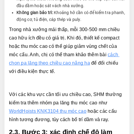
đầu dầm hoặc sát vách nhà xưởng.
Không gian bảo trì:
Khoảng hở cần có để kiểm tra phanh,
động cơ, tủ điện, cáp thép và puly.
Trong nhà xưởng mái thấp, mỗi 300-500 mm chiều 
cao hữu ích đều có giá trị. Khi đó, thiết kế compact 
hoặc thu móc cao có thể giúp giảm vùng chết của 
móc cẩu. Anh, chị có thể tham khảo thêm bài 
cách 
chọn pa lăng theo chiều cao nâng hạ
 để đối chiếu 
với điều kiện thực tế.
Với các khu vực cần tối ưu chiều cao, SHM thường 
kiểm tra thêm nhóm pa lăng thu móc cao như 
WorldHoists KNK3104 thu móc cao
 hoặc các cấu 
hình tương đương, tùy cách bố trí dầm và ray.
2.3. Bước 3: xác định chế độ làm 