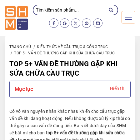
Toggl
TRANG CHỦ
KIẾN THỨC VỀ CẦU TRỤC & CỔNG TRỤC
TOP 5+ VẤN ĐỀ THƯỜNG GẶP KHI SỬA CHỮA CẦU TRỤC
TOP 5+ VẤN ĐỀ THƯỜNG GẶP KHI
SỬA CHỮA CẦU TRỤC
Hiển thị
Mục lục
Có vô vàn nguyên nhân khác nhau khiến cho cẩu trục gặp
vấn đề khi đang hoạt động. Nếu không được xử lý kịp thời có
thể gây ra các vấn đề đáng tiếc. Bài viết dưới đây của SHM
sẽ bật mí cho bạn
top 5+ vấn đề thường gặp khi sửa chữa
cầu trục
mà bạn nên biết một cách chi tiết nhất.