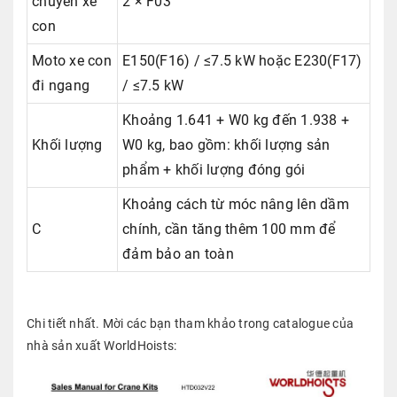
chuyển xe
2 × F03
con
Moto xe con
E150(F16) / ≤7.5 kW hoặc E230(F17)
đi ngang
/ ≤7.5 kW
Khoảng 1.641 + W0 kg đến 1.938 +
Khối lượng
W0 kg, bao gồm: khối lượng sản
phẩm + khối lượng đóng gói
Khoảng cách từ móc nâng lên dầm
C
chính, cần tăng thêm 100 mm để
đảm bảo an toàn
Chi tiết nhất. Mời các bạn tham khảo trong catalogue của
nhà sản xuất WorldHoists: