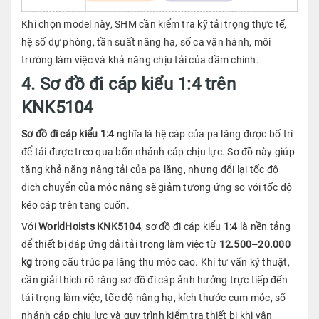
Khi chọn model này, SHM cần kiểm tra kỹ tải trọng thực tế,
hệ số dự phòng, tần suất nâng hạ, số ca vận hành, môi
trường làm việc và khả năng chịu tải của dầm chính.
4. Sơ đồ đi cáp kiểu 1:4 trên
KNK5104
Sơ đồ đi cáp kiểu 1:4
nghĩa là hệ cáp của pa lăng được bố trí
để tải được treo qua bốn nhánh cáp chịu lực. Sơ đồ này giúp
tăng khả năng nâng tải của pa lăng, nhưng đổi lại tốc độ
dịch chuyển của móc nâng sẽ giảm tương ứng so với tốc độ
kéo cáp trên tang cuốn.
Với
WorldHoists KNK5104
, sơ đồ đi cáp kiểu
1:4
là nền tảng
để thiết bị đáp ứng dải tải trọng làm việc từ
12.500–20.000
kg
trong cấu trúc pa lăng thu móc cao. Khi tư vấn kỹ thuật,
cần giải thích rõ rằng sơ đồ đi cáp ảnh hưởng trực tiếp đến
tải trọng làm việc, tốc độ nâng hạ, kích thước cụm móc, số
nhánh cáp chịu lực và quy trình kiểm tra thiết bị khi vận