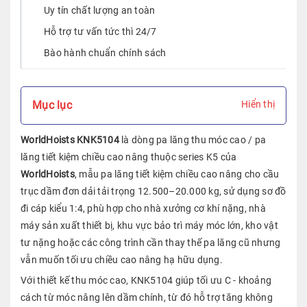
Uy tín chất lượng an toàn
Hỗ trợ tư vấn tức thì 24/7
Bào hành chuẩn chính sách
Mục lục
Hiển thị
WorldHoists KNK5104
là dòng pa lăng thu móc cao / pa
lăng tiết kiệm chiều cao nâng thuộc series K5 của
WorldHoists
, mẫu pa lăng tiết kiệm chiều cao nâng cho cầu
trục dầm đơn dải tải trọng 12.500–20.000 kg, sử dụng sơ đồ
đi cáp kiểu 1:4, phù hợp cho nhà xưởng cơ khí nặng, nhà
máy sản xuất thiết bị, khu vực bảo trì máy móc lớn, kho vật
tư nặng hoặc các công trình cần thay thế pa lăng cũ nhưng
vẫn muốn tối ưu chiều cao nâng hạ hữu dụng.
Với thiết kế thu móc cao, KNK5104 giúp tối ưu C - khoảng
cách từ móc nâng lên dầm chính, từ đó hỗ trợ tăng không