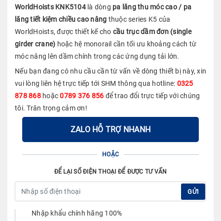
WorldHoists KNK5104
là dòng
pa lăng thu móc cao / pa
lăng tiết kiệm chiều cao nâng
thuộc series K5 của
WorldHoists, được thiết kế cho
cầu trục dầm đơn (single
girder crane)
hoặc hệ monorail cần tối ưu khoảng cách từ
móc nâng lên dầm chính trong các ứng dụng tải lớn.
Nếu bạn đang có nhu cầu cần từ vấn về dòng thiết bị này, xin
vui lòng liên hệ trực tiếp tới SHM thông qua hotline:
0325
878 868
hoặc
0789 376 856
để trao đổi trực tiếp với chúng
tôi. Trân trọng cảm ơn!
ZALO HỖ TRỢ NHANH
HOẶC
ĐỂ LẠI SỐ ĐIỆN THOẠI ĐỂ ĐƯỢC TƯ VẤN
GỬI
Nhập khẩu chính hãng 100%