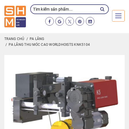
Toggl
TRANG CHỦ
PA LĂNG
PA LĂNG THU MÓC CAO WORLDHOISTS KNK5104