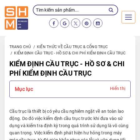
Toggl
TRANG CHỦ
KIẾN THỨC VỀ CẦU TRỤC & CỔNG TRỤC
KIỂM ĐỊNH CẦU TRỤC - HỒ SƠ & CHI PHÍ KIỂM ĐỊNH CẦU TRỤC
KIỂM ĐỊNH CẦU TRỤC - HỒ SƠ & CHI
PHÍ KIỂM ĐỊNH CẦU TRỤC
Hiển thị
Mục lục
Cầu trục là thiết bị có yêu cầu nghiêm ngặt về an toàn lao
động. Do đó việc kiểm định cầu trục trước khi đưa vào sử
dụng và kiểm tra định kỳ trong quá trình sử dụng là vô cùng
quan trọng. Việc kiểm định phát hiện hư hỏng trong máy
móc cầu trục, từ đó giúp khắc phục các lỗi và vận dụng tối