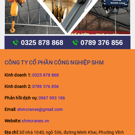
CÔNG TY CỔ PHẦN CÔNG NGHIỆP SHM
Kinh doanh 1:
0325 878 868
Kinh doanh
2:
0789 376 856
Phản hồi dịch vụ:
0967 993 186
Email:
shmcranes@gmail.com
Website:
shmcranes.vn
Địa chỉ:
Số nhà 104D, ngõ 536, đường Minh Khai, Phường Vĩnh